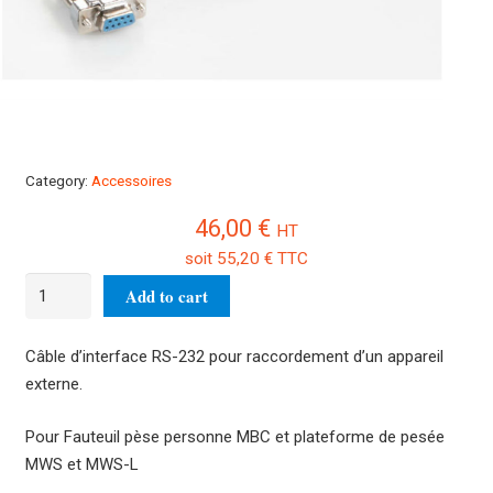
Category:
Accessoires
46,00
€
HT
soit
55,20
€
TTC
Câble
Add to cart
d'interface
RS-
Câble d’interface RS-232 pour raccordement d’un appareil
232
externe.
MPS-
A08
Pour Fauteuil pèse personne MBC et plateforme de pesée
quantity
MWS et MWS-L