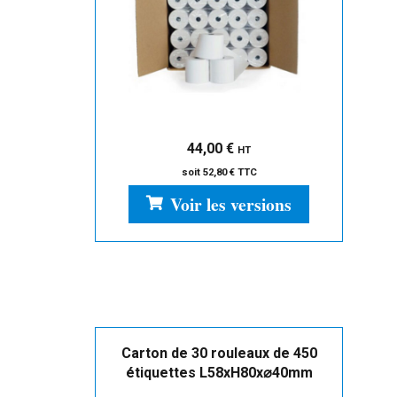
44,00
€
HT
soit
52,80
€
TTC
Voir les versions
Carton de 30 rouleaux de 450
étiquettes L58xH80x⌀40mm