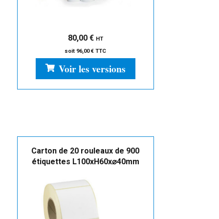
80,00
€
HT
soit
96,00
€
TTC
Voir les versions
Carton de 20 rouleaux de 900
étiquettes L100xH60x⌀40mm