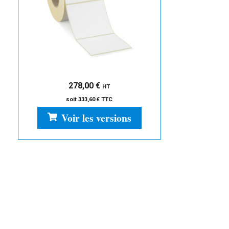
278,00
€
HT
soit
333,60
€
TTC
Voir les versions