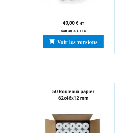
40,00
€
HT
soit
48,00
€
TTC
Voir les versions
50 Rouleaux papier
62x46x12 mm