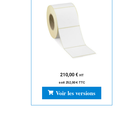
210,00
€
HT
soit
252,00
€
TTC
Voir les versions