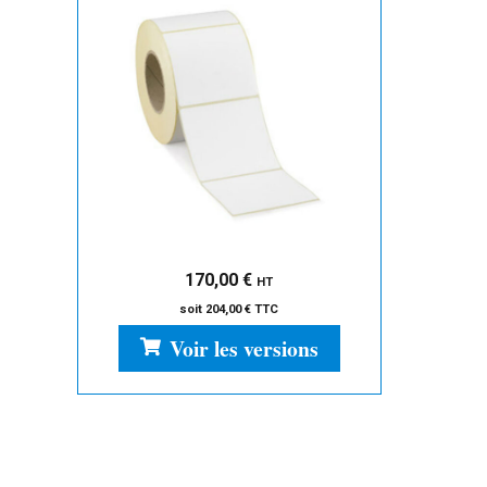
170,00
€
HT
soit
204,00
€
TTC
Voir les versions