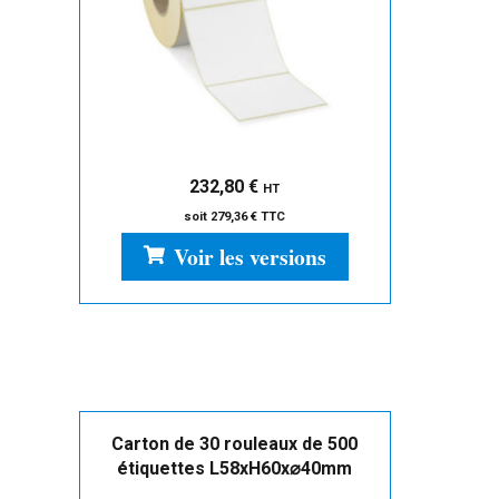
232,80
€
HT
soit
279,36
€
TTC
Voir les versions
Carton de 30 rouleaux de 500
étiquettes L58xH60x⌀40mm