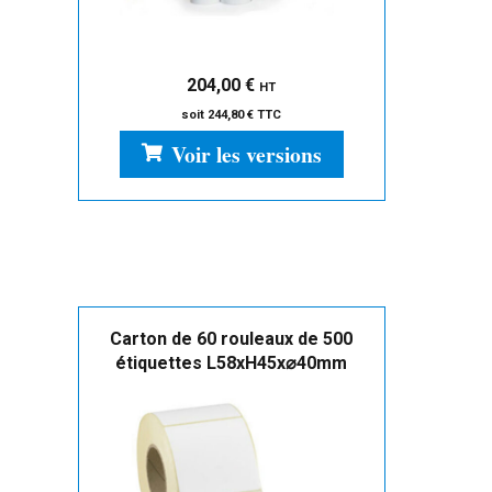
204,00
€
HT
soit
244,80
€
TTC
Voir les versions
Carton de 60 rouleaux de 500
étiquettes L58xH45x⌀40mm