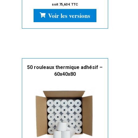
soit
75,60
€
TTC
Voir les versions
50 rouleaux thermique adhésif –
60x40x80