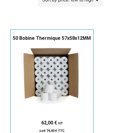
50 Bobine Thermique 57x58x12MM
62,00
€
HT
soit
74,40
€
TTC