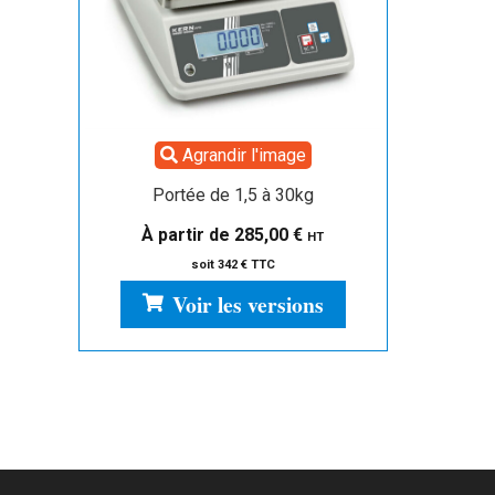
Agrandir l'image
Portée de 1,5 à 30kg
À partir de
285,00
€
HT
soit 342 € TTC
Voir les versions