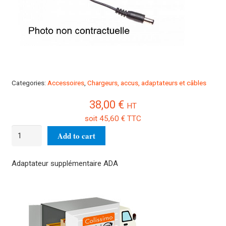
Categories:
Accessoires
,
Chargeurs, accus, adaptateurs et câbles
38,00
€
HT
soit
45,60
€
TTC
Adaptateur
Add to cart
supplémentaire
ADA
Adaptateur supplémentaire ADA
quantity