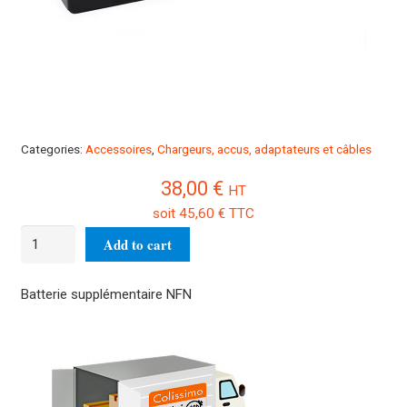
Categories:
Accessoires
,
Chargeurs, accus, adaptateurs et câbles
38,00
€
HT
soit
45,60
€
TTC
Batterie
Add to cart
supplémentaire
NFN
Batterie supplémentaire NFN
quantity