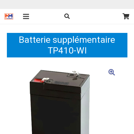
Batterie supplémentaire
TP410-WI