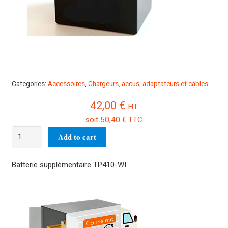
Categories:
Accessoires
,
Chargeurs, accus, adaptateurs et câbles
42,00
€
HT
soit
50,40
€
TTC
Batterie
Add to cart
supplémentaire
TP410-
Batterie supplémentaire TP410-WI
WI
quantity