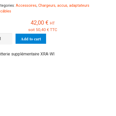
tegories:
Accessoires
,
Chargeurs, accus, adaptateurs
 câbles
42,00
€
HT
soit
50,40
€
TTC
tterie
Add to cart
pplémentaire
RA-
tterie supplémentaire XRA-WI
I
antity