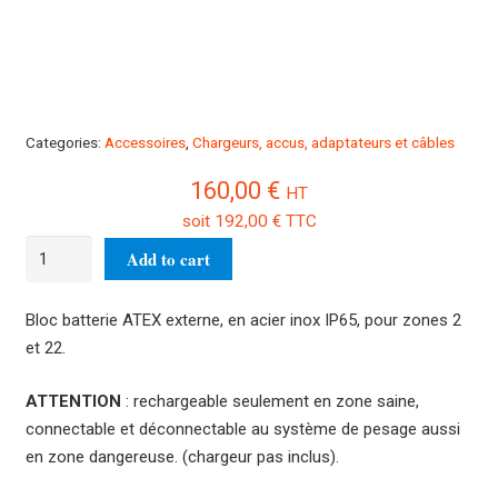
Categories:
Accessoires
,
Chargeurs, accus, adaptateurs et câbles
160,00
€
HT
soit
192,00
€
TTC
Bloc
Add to cart
batterie
ATEX
Bloc batterie ATEX externe, en acier inox IP65, pour zones 2
quantity
et 22.
ATTENTION
: rechargeable seulement en zone saine,
connectable et déconnectable au système de pesage aussi
en zone dangereuse. (chargeur pas inclus).