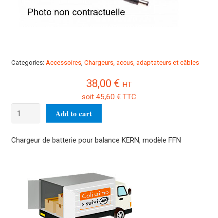
Categories:
Accessoires
,
Chargeurs, accus, adaptateurs et câbles
38,00
€
HT
soit
45,60
€
TTC
Chargeur
Add to cart
PFB-
A02
Chargeur de batterie pour balance KERN, modèle FFN
quantity