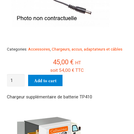
Categories:
Accessoires
,
Chargeurs, accus, adaptateurs et câbles
45,00
€
HT
soit
54,00
€
TTC
Chargeur
Add to cart
de
batterie
Chargeur supplémentaire de batterie TP410
supplémentaire
TP410
quantity