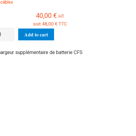
 câbles
40,00
€
HT
soit
48,00
€
TTC
argeur
Add to cart
pplémentaire
e
argeur supplémentaire de batterie CFS
tterie
FS
antity