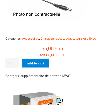
Categories:
Accessoires
,
Chargeurs, accus, adaptateurs et câbles
55,00
€
HT
soit
66,00
€
TTC
Chargeur
Add to cart
supplémentaire
de
Chargeur supplémentaire de batterie MWS
batterie
MWS
quantity