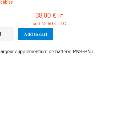
 câbles
38,00
€
HT
soit
45,60
€
TTC
argeur
Add to cart
pplémentaire
e
argeur supplémentaire de batterie PNS-PNJ
tterie
NS/PNJ
antity