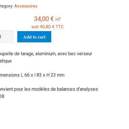
tegory:
Accessoires
34,00
€
HT
soit
40,80
€
TTC
upelle
Add to cart
e
rage
upelle de tarage, aluminium, avec bec verseur
J-
atique
05
antity
mensions L 66 x l 83 x H 23 mm
nvient pour les modèles de balances d’analyses
DB