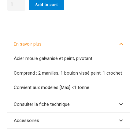
Crochet
Add to cart
avec
fermeture
de
sécurité
YHA-
En savoir plus
01
1T
Acier moulé galvanisé et peint, pivotant
quantity
Comprend : 2 manilles, 1 boulon vissé peint, 1 crochet
Convient aux modèles [Max] <1 tonne
Consulter la fiche technique
Accessoires