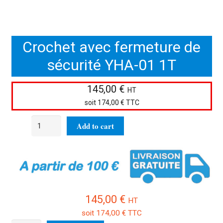
Crochet avec fermeture de
sécurité YHA-01 1T
145,00
€
HT
soit
174,00
€
TTC
Crochet
Add to cart
avec
fermeture
de
sécurité
YHA-
01
145,00
€
HT
1T
soit
174,00
€
TTC
quantity