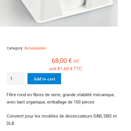
Category:
Accessoires
68,00
€
HT
soit
81,60
€
TTC
Filtre
Add to cart
rond
en
Filtre rond en fibres de verre, grande stabilité mécanique,
fibres
avec liant organique, emballage de 100 pièces
de
verre
Convient pour les modèles de dessiccateurs DAB, DBS et
RH-
DLB
A02