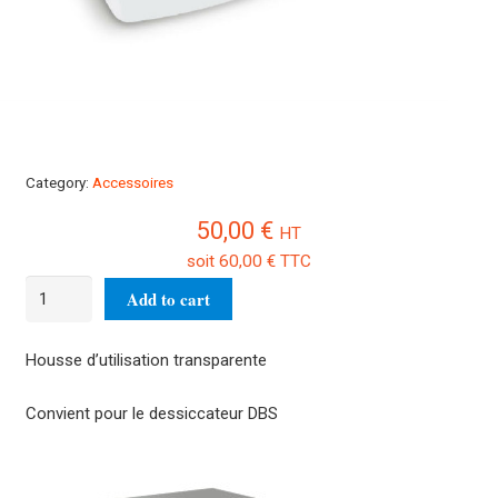
Category:
Accessoires
50,00
€
HT
soit
60,00
€
TTC
5
Add to cart
Housses
d'utilisations
Housse d’utilisation transparente
DBS-
A03S05
Convient pour le dessiccateur DBS
quantity