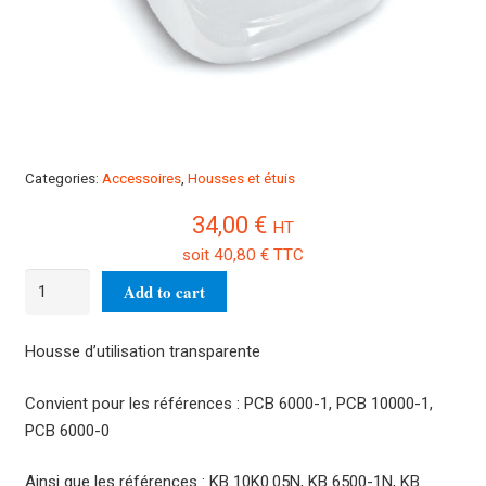
Categories:
Accessoires
,
Housses et étuis
34,00
€
HT
soit
40,80
€
TTC
5
Add to cart
Housses
transparentes
Housse d’utilisation transparente
PCB-
A05S05
Convient pour les références : PCB 6000-1, PCB 10000-1,
quantity
PCB 6000-0
Ainsi que les références : KB 10K0.05N, KB 6500-1N, KB