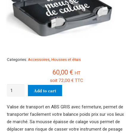
Categories:
Accessoires
,
Housses et étuis
60,00
€
HT
soit
72,00
€
TTC
Valise
Add to cart
de
transport
Valise de transport en ABS GRIS avec fermeture, permet de
supplémentaire
transporter facilement votre balance poids prix sur vos lieux
pour
de marché. Sa mousse épaisse de calage vous permet de
balance
déplacer sans risque de casser votre instrument de pesage
CAS