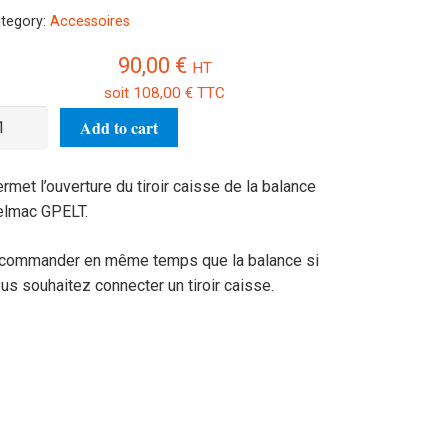
tegory:
Accessoires
90,00
€
HT
soit
108,00
€
TTC
odule
Add to cart
oir
isse
rmet l’ouverture du tiroir caisse de la balance
PELT
lmac GPELT.
antity
commander en même temps que la balance si
us souhaitez connecter un tiroir caisse.