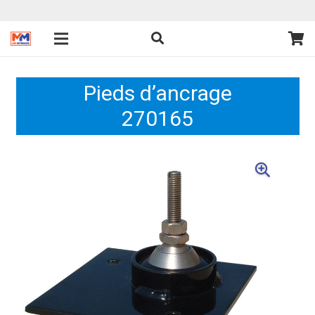
Pieds d’ancrage
270165