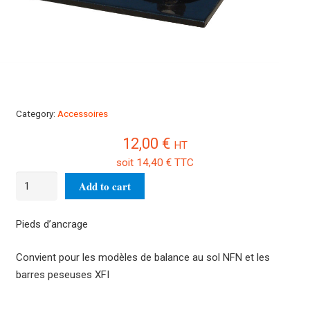
Category:
Accessoires
12,00
€
HT
soit
14,40
€
TTC
Pieds
Add to cart
d'ancrage
270165
Pieds d’ancrage
quantity
Convient pour les modèles de balance au sol NFN et les
barres peseuses XFI