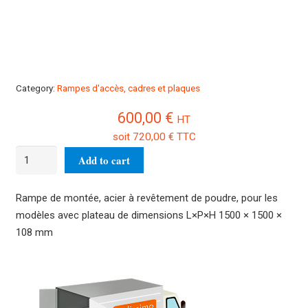
Category:
Rampes d'accès, cadres et plaques
600,00
€
HT
soit
720,00
€
TTC
BIC-
Add to cart
A03
Rampe
Rampe de montée, acier à revêtement de poudre, pour les
de
modèles avec plateau de dimensions L×P×H 1500 × 1500 ×
montée
108 mm
quantity