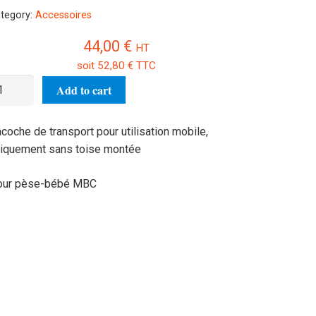
tegory:
Accessoires
44,00
€
HT
soit
52,80
€
TTC
coche
Add to cart
e
ansport
coche de transport pour utilisation mobile,
BC-
iquement sans toise montée
02
antity
our pèse-bébé MBC