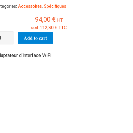
tegories:
Accessoires
,
Spécifiques
94,00
€
HT
soit
112,80
€
TTC
aptateur
Add to cart
Fi
KUP-
aptateur d’interface WiFi
5
antity