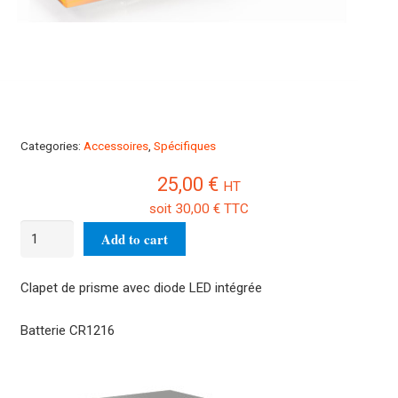
Categories:
Accessoires
,
Spécifiques
25,00
€
HT
soit
30,00
€
TTC
Clapet
Add to cart
de
prisme
Clapet de prisme avec diode LED intégrée
ORA-
A1101
Batterie CR1216
quantity