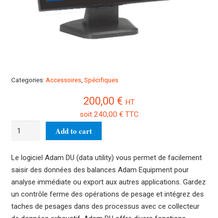
Categories:
Accessoires
,
Spécifiques
200,00
€
HT
soit
240,00
€
TTC
Programme
Add to cart
d'acquisition
de
Le logiciel Adam DU (data utility) vous permet de facilement
données
saisir des données des balances Adam Equipment pour
600002028
analyse immédiate ou export aux autres applications. Gardez
quantity
un contrôle ferme des opérations de pesage et intégrez des
taches de pesages dans des processus avec ce collecteur