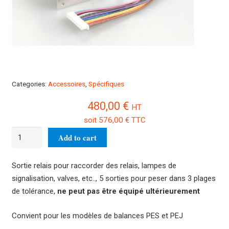
Categories:
Accessoires
,
Spécifiques
480,00
€
HT
soit
576,00
€
TTC
Sortie
Add to cart
relais
PES-
Sortie relais pour raccorder des relais, lampes de
A02
signalisation, valves, etc.., 5 sorties pour peser dans 3 plages
quantity
de tolérance,
ne peut pas être équipé ultérieurement
Convient pour les modèles de balances PES et PEJ