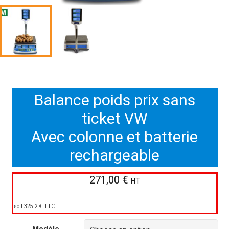
Balance poids prix sans
ticket VW
Avec colonne et batterie
rechargeable
271,00
€
HT
soit 325.2 € TTC