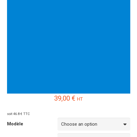
39,00
€
HT
soit 46.8 € TTC
Modèle