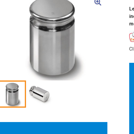
Le
in
me
Cl