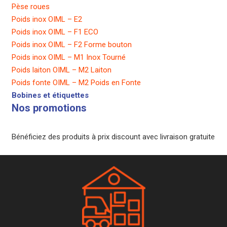
Pèse roues
Poids inox OIML – E2
Poids inox OIML – F1 ECO
Poids inox OIML – F2 Forme bouton
Poids inox OIML – M1 Inox Tourné
Poids laiton OIML – M2 Laiton
Poids fonte OIML – M2 Poids en Fonte
Bobines et étiquettes
Nos promotions
Bénéficiez des produits à prix discount avec livraison gratuite